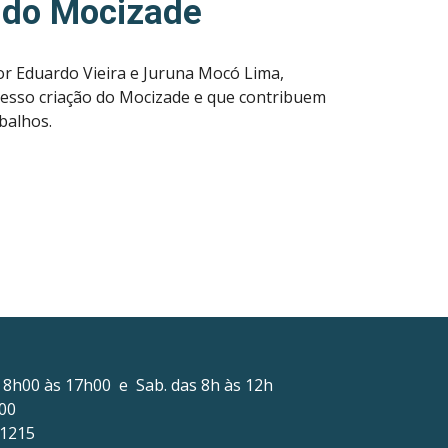
a do Mocizade
or Eduardo Vieira e Juruna Mocó Lima,
cesso criação do Mocizade e que contribuem
abalhos.
s
8
h
0
0 às 1
7
h
0
0 e Sab. das 8h às 12h
200
-1215