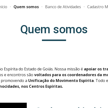
nício
Quem somos
Banco de Atividades
Cadastro M
ip to main content
Skip to navigat
Quem somos
o Espírita do Estado de Goiás. Nossa missão é
apoiar os tr
tos e encontros são
voltados para os coordenadores da m
o, promovendo a
Unificação
do Movimento Espírita
. Todo 
mocidades, nos Centros Espíritas.